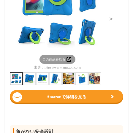
＞
この商品を見る
この
出典：
https://www.amazon.co.jp
出典：
htt
Amazonで詳細を見る
角がない安全設計