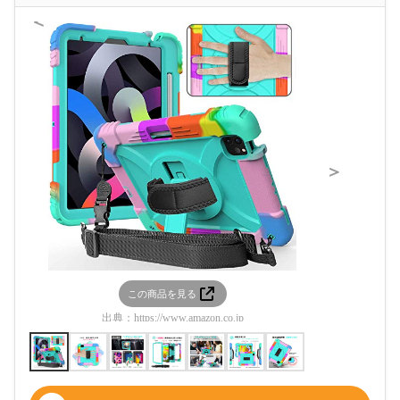
＜
＞
この商品を見る
この
出典：
https://www.amazon.co.jp
出典：
htt