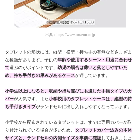
出典：
https://www.amazon.co.jp
タブレットの形状には、縦型・横型・持ち手の有無などさまざま
な種類があります。子供の
年齢や使用するシーン・用途に合わせ
て
選ぶのがポイントです。
幼児の場合は薄いと落としやすいた
め、持ち手付きの厚みがあるケース
が適しています。
小学生以上になると、収納や持ち運びにも適した手帳タイプのカ
バー
が人気です。また
小学校用のタブレットケースは、縦型の持
ち手付きタイプ
がランドセルに出し入れしやすくなっています。
小学校から配布されているタブレットは、すでに専用カバーが取
り付けられている場合が多いため、
タブレットカバー込みの本体
サイズと、ランドセルの内側サイズを事前に確認
しておきましょ