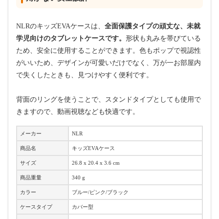
NLRのキッズEVAケースは、
全面保護タイプの頑丈な、未就
学児向けのタブレットケースです。
形状も丸みを帯びている
ため、安全に使用することができます。色もポップで視認性
がいいため、デザインが可愛いだけでなく、万が一お部屋内
で失くしたときも、見つけやすく便利です。
背面のリングを使うことで、スタンドタイプとしても使用で
きますので、動画視聴なども快適です。
メーカー
NLR
商品名
キッズEVAケース
サイズ
26.8 x 20.4 x 3.6 cm
商品重量
340 g
カラー
ブルー/ピンク/ブラック
ケースタイプ
カバー型