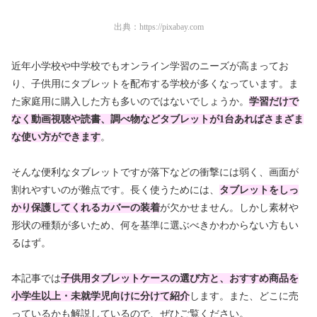
出典：
https://pixabay.com
近年小学校や中学校でもオンライン学習のニーズが高まってお
り、子供用にタブレットを配布する学校が多くなっています。ま
た家庭用に購入した方も多いのではないでしょうか。
学習だけで
なく動画視聴や読書、調べ物などタブレットが1台あればさまざま
な使い方ができます
。
そんな便利なタブレットですが
落下などの衝撃には弱く、画面が
割れやすい
のが難点です。長く使うためには、
タブレットをしっ
かり保護してくれるカバーの装着
が欠かせません。しかし素材や
形状の種類が多いため、何を基準に選ぶべきかわからない方もい
るはず。
本記事では
子供用タブレットケースの選び方と、おすすめ商品を
小学生以上・未就学児向けに分けて紹介
します。また、どこに売
っているかも解説しているので、ぜひご覧ください。