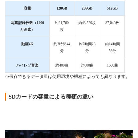
容量
128GB
256GB
512GB
写真記録枚数（1400
約21,760
約43,520枚
87,040枚
万画素）
枚
動画4K
約3時間44
約7時間28
約14時間
分
分
56分
ハイレゾ音楽
約400曲
約800曲
1600曲
※保存できるデータ量は使用環境や機種によっても異なります。
SDカードの容量による種類の違い