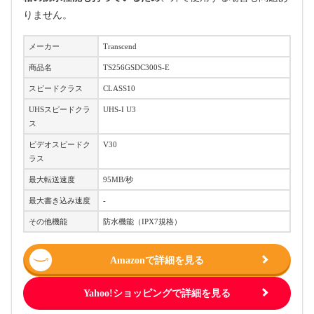
りません。
メーカー
Transcend
商品名
TS256GSDC300S-E
スピードクラス
CLASS10
UHSスピードクラ
UHS-I U3
ス
ビデオスピードク
V30
ラス
最大転送速度
95MB/秒
最大書き込み速度
‐
その他機能
防水機能（IPX7規格）
Amazonで詳細を見る
Yahoo!ショッピングで詳細を見る