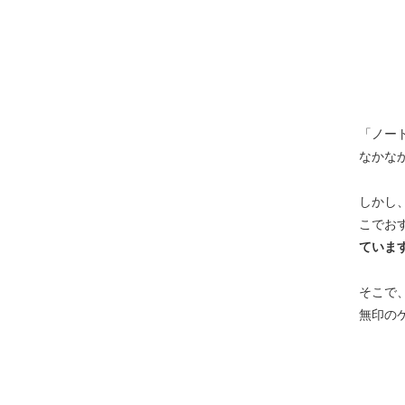
「ノー
なかな
しかし
こでお
ていま
そこで
無印の