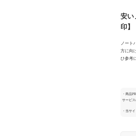
安い
印】
ノート
方に向
ひ参考
・商品P
サービス
・当サイ