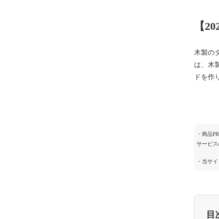
【2
木製の
は、木
ドを作
・商品P
サービス
・当サイ
目