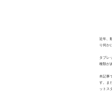
近年、
り何か
タブレ
種類が
本記事
す。ま
ットス