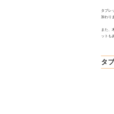
タブレ
加わり
また、
ットも
タ