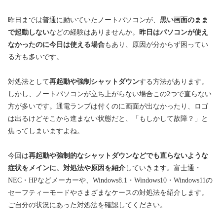
昨日までは普通に動いていたノートパソコンが、
黒い画面のまま
で起動しない
などの経験はありませんか。
昨日はパソコンが使え
なかったのに今日は使える場合
もあり、原因が分からず困ってい
る方も多いです。
対処法として
再起動や強制シャットダウン
する方法があります。
しかし、ノートパソコンが立ち上がらない場合この2つで直らない
方が多いです。通電ランプは付くのに画面が出なかったり、ロゴ
は出るけどそこから進まない状態だと、「もしかして故障？」と
焦ってしまいますよね。
今回は
再起動や強制的なシャットダウンなどでも直らないような
症状をメインに、対処法や原因を紹介
していきます。富士通・
NEC・HPなどメーカーや、Windows8.1・Windows10・Windows11の
セーフティーモードやさまざまなケースの対処法を紹介します。
ご自分の状況にあった対処法を確認してください。