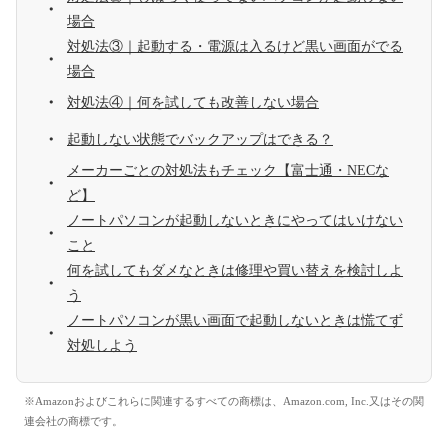
場合
対処法③｜起動する・電源は入るけど黒い画面がでる
場合
対処法④｜何を試しても改善しない場合
起動しない状態でバックアップはできる？
メーカーごとの対処法もチェック【富士通・NECな
ど】
ノートパソコンが起動しないときにやってはいけない
こと
何を試してもダメなときは修理や買い替えを検討しよ
う
ノートパソコンが黒い画面で起動しないときは慌てず
対処しよう
※Amazonおよびこれらに関連するすべての商標は、Amazon.com, Inc.又はその関
連会社の商標です。