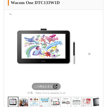
Wacom One DTC133W1D
＜
＞
この商品を見る
この
出典：
https://www.amazon.co.jp
出典：
htt