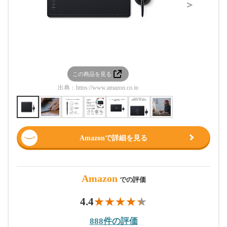
＞
この商品を見る
この
出典：
https://www.amazon.co.jp
出典：
htt
Amazonで詳細を見る
Amazon
での評価
4.4
888件の評価