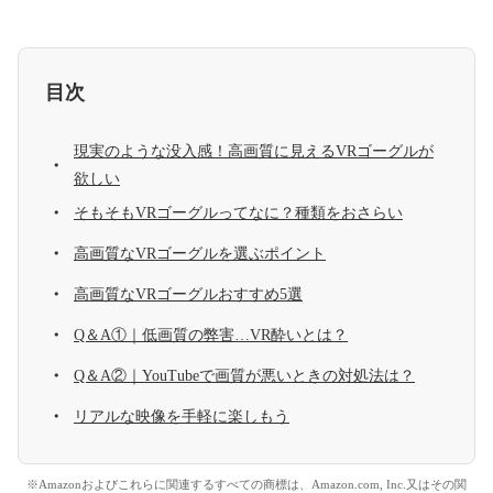
目次
現実のような没入感！高画質に見えるVRゴーグルが
欲しい
そもそもVRゴーグルってなに？種類をおさらい
高画質なVRゴーグルを選ぶポイント
高画質なVRゴーグルおすすめ5選
Q＆A①｜低画質の弊害…VR酔いとは？
Q＆A②｜YouTubeで画質が悪いときの対処法は？
リアルな映像を手軽に楽しもう
※Amazonおよびこれらに関連するすべての商標は、Amazon.com, Inc.又はその関