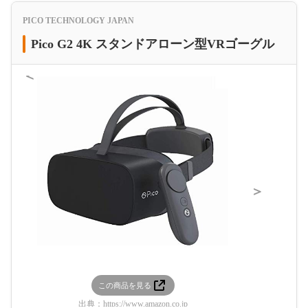
PICO TECHNOLOGY JAPAN
Pico G2 4K スタンドアローン型VRゴーグル
＜
＞
この商品を見る
この
出典：
https://www.amazon.co.jp
出典：
htt