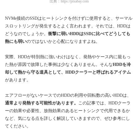
出典：
https://pixabay.com
NVMe接続のSSDはヒートシンクを付けずに使用すると、サーマル
スロットリングが発生する
とよく言われます。それでは、
HDD
は
どうなのでしょうか。
衝撃に弱いHDDはSSDに比べてどうしても
熱にも弱い
のではないかと心配になりますよね。
実際、HDDが特別熱に強いわけはなく、
発熱やケース内に籠もっ
た熱が原因で故障した事例は少なくありません。
そんな
HDDを冷
却して熱から守る道具として、
HDDクーラーと呼ばれるアイテム
があります。
エアフローがないケース
でのHDDの利用や
回転数の高いHDD
は、
通常より発熱する可能性があります。
この記事では、HDDクーラ
ーの効果や必要性、放熱効果のあるヒートシンクで代用できるか
など、気になる点を詳しく解説していきますので、ぜひ参考にし
てください。