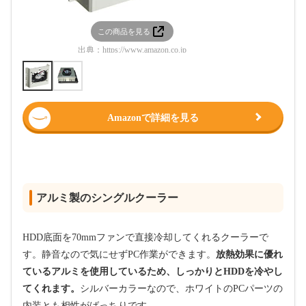
この商品を見る
この
出典：
https://www.amazon.co.jp
出典：
htt
Amazonで詳細を見る
アルミ製のシングルクーラー
HDD底面を70mmファンで直接冷却してくれるクーラーで
す。静音なので気にせずPC作業ができます。
放熱効果に優れ
ているアルミを使用しているため、しっかりとHDDを冷やし
てくれます。
シルバーカラーなので、ホワイトのPCパーツの
内装とも相性がばっちりです。