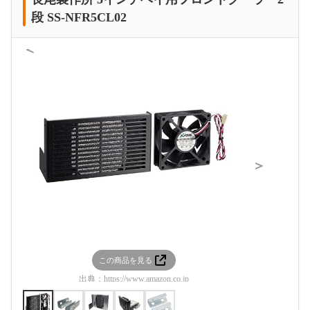
段 SS-NFR5CL02
＜
＞
この商品を見る
この
出典：
https://www.amazon.co.jp
出典：
htt